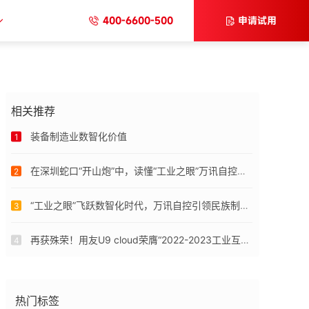
400-6600-500
申请试用
相关推荐
装备制造业数智化价值
1
在深圳蛇口“开山炮”中，读懂“工业之眼”万讯自控的数智化改革
2
“工业之眼”飞跃数智化时代，万讯自控引领民族制造创新
3
再获殊荣！用友U9 cloud荣膺“2022-2023工业互联网十大科技影响力产品”奖
4
热门标签