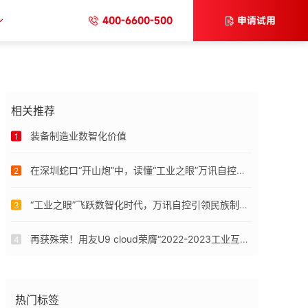
400-6600-500
申请试用
相关推荐
装备制造业数智化价值
1
在深圳蛇口“开山炮”中，读懂“工业之眼”万讯自控的数智化改革
2
“工业之眼”飞跃数智化时代，万讯自控引领民族制造创新
3
再获殊荣！用友U9 cloud荣膺“2022-2023工业互联网十大科技影响力产品”奖
4
热门标签