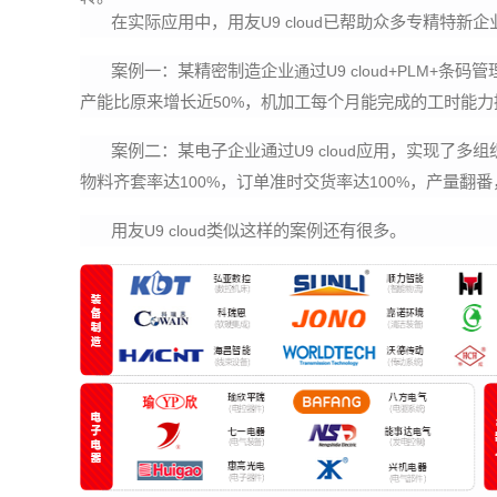
在实际应用中，用友
已帮助众多专精特新企
U9 cloud
案例一：某精密制造企业
通
过
条码管
U9 cloud+PLM+
产能比原来增长近
，机加工每个月能完成的工时能力
50%
案例二：某电子企业通过
应用，实现了多组
U9 cloud
物料齐套率达
，订单准时交货率达
，产量翻番
100%
100%
用友
类似这样的案例还有很多。
U9 cloud