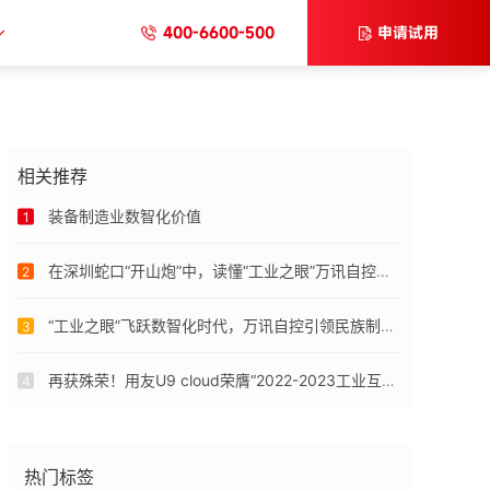
400-6600-500
申请试用
相关推荐
装备制造业数智化价值
1
在深圳蛇口“开山炮”中，读懂“工业之眼”万讯自控的数智化改革
2
“工业之眼”飞跃数智化时代，万讯自控引领民族制造创新
3
再获殊荣！用友U9 cloud荣膺“2022-2023工业互联网十大科技影响力产品”奖
4
热门标签