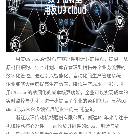
用友
针对汽车零部件制造业的特点，提供了从
U9 cloud
原材料采购、生产计划、库存管理到销售等全业务流程的
数字化管理。通过引入智能化、自动化的生产管理系统，
企业能够大幅度提高生产效率，降低生产成本。同时，利
用
的精细化的成本核算功能，企业可以实现成本的
U9 cloud
实时监控与优化，进一步提高了企业的盈利能力。显然
U9
已成为众多领先汽配企业的共同选择。
cloud
浙江双环传动机械股份有限公司，创建
年来专注于
40+
机械传动核心部件
齿轮及其组件的研发、制造与销
——