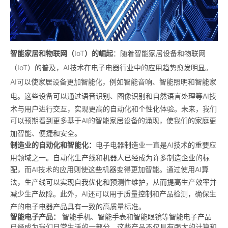
智能家居和物联网（
IoT
）的崛起
：随着智能家居设备和物联网
（
IoT
）的普及，
AI
技术在电子电器行业中的应用趋势愈发明显。
AI
可以使家居设备更加智能化，例如智能音响、智能照明和智能家
电。这些设备可以通过语音识别、图像识别和自然语言处理等
AI
技
术与用户进行交互，实现更高的自动化和个性化体验。未来，我们
可以预期看到更多基于
AI
的智能家居设备的涌现，使我们的家庭更
加智能、便捷和安全。
制造业的自动化和智能化：
电子电器制造业一直是
AI
技术的重要应
用领域之一。自动化生产线和机器人已经成为许多制造企业的标
配，而
AI
技术的应用则使这些机器变得更加智能。通过使用
AI
算
法，生产线可以实现自我优化和预测性维护，从而提高生产效率并
减少生产故障。此外，
AI
还可以用于质量控制和产品检测，确保生
产的电子电器产品具有一致的高质量标准。
智能电子产品：
智能手机、智能手表和智能眼镜等智能电子产品
已经成为我们日常生活的一部分。这些产品不仅具有强大的计算和