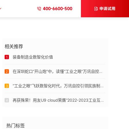
400-6600-500
申请试用
相关推荐
装备制造业数智化价值
1
在深圳蛇口“开山炮”中，读懂“工业之眼”万讯自控的数智化改革
2
“工业之眼”飞跃数智化时代，万讯自控引领民族制造创新
3
再获殊荣！用友U9 cloud荣膺“2022-2023工业互联网十大科技影响力产品”奖
4
热门标签