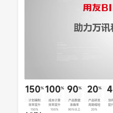
150
100
90
20
4
%
%
%
%
计划编制
成本计算
产品数据
产品研发
协
效率提升
效率提升
准确率
周期缩短
提升
150%
100%
90%以上
20%