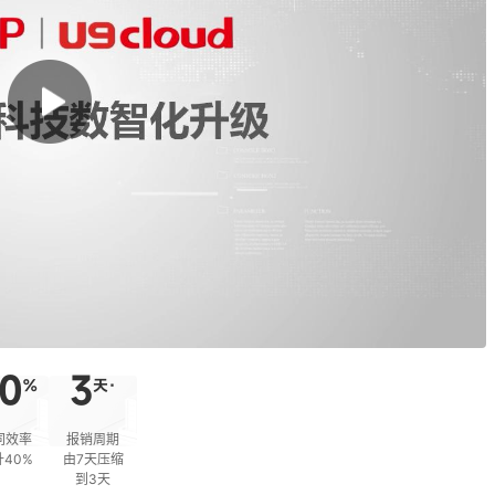
0
3
%
天·
同效率
报销周期
40%
由7天压缩
到3天