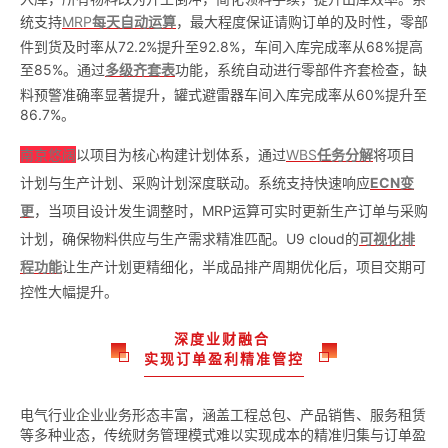
统支持
MRP
每天自动运算
，最大程度保证请购订单的及时性，零部
件到货及时率从72.2%提升至92.8%，车间入库完成率从68%提高
至85%。通过
多级齐套表
功能，系统自动进行零部件齐套检查，缺
料预警准确率显著提升，罐式避雷器车间入库完成率从60%提升至
86.7%。
南京悠阔
以项目为核心构建计划体系，通过
WBS
任务分解
将项目
计划与生产计划、采购计划深度联动。系统支持快速响应
ECN变
更
，当项目设计发生调整时，MRP运算可实时更新生产订单与采购
计划，确保物料供应与生产需求精准匹配。U9 cloud的
可视化排
程功能
让生产计划更精细化，半成品排产周期优化后，项目交期可
控性大幅提升。
深度业财融合
实现订单盈利精准管控
电气行业企业业务形态丰富，涵盖工程总包、产品销售、服务租赁
等多种业态，传统财务管理模式难以实现成本的精准归集与订单盈