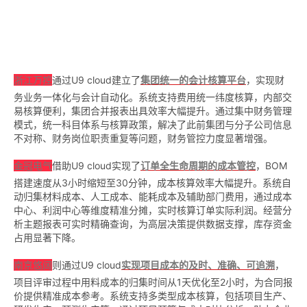
浙江万控
通过U9 cloud建立了
集团统一的会计核算平台
，实现财
务业务一体化与会计自动化。系统支持费用统一纬度核算，内部交
易核算便利，集团合并报表出具效率大幅提升。通过集中财务管理
模式，统一科目体系与核算政策，解决了此前集团与分子公司信息
不对称、财务岗位职责重复等问题，财务管控力度显著增强。
金冠电气
借助U9 cloud实现了
订单全生命周期的成本管控
，BOM
搭建速度从3小时缩短至30分钟，成本核算效率大幅提升。系统自
动归集材料成本、人工成本、能耗成本及辅助部门费用，通过成本
中心、利润中心等维度精准分摊，实时核算订单实际利润。经营分
析主题报表可实时精确查询，为高层决策提供数据支撑，库存资金
占用显著下降。
南京悠阔
则通过U9 cloud
实现项目成本的及时、准确、可追溯
，
项目评审过程中用料成本的归集时间从1天优化至2小时，为合同报
价提供精准成本参考。系统支持多类型成本核算，包括项目生产、