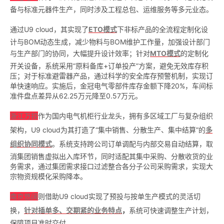
备与标准元器件生产，同时涉及工程总包、运维服务等多元业态。
通过U9 cloud，其实现了
ETO模式
下非标产品的全流程定制化设
计与BOM动态生成，减少物料与BOM维护工作量，加强设计部门
与生产部门的协同，大幅提升设计效率；针对
MTO模式
的定制化
开关设备，系统采用“原料备库+订单投产”方案，避免无效库存积
压；对于标准避雷器产品，通过科学的安全库存预警机制，实现订
单快速响应。实施后，金冠电气零部件库存金额下降20%，车间标
准件盘点差异从62.25万元降至0.57万元。
浙江万控
作为国内电气机柜行业龙头，拥有多区域工厂与复杂组织
架构，U9 cloud为其打造了“集中销售、分散生产、集中结算”的
多
组织协同模式
。系统支持跨公司订单调配与内部交易自动结算，取
消集团销售虚拟出入库环节，同时适配其集中采购、分散收货的业
务需求，通过集团需求接口过滤整合各分子公司采购需求，实现大
宗物资规模化采购降本。
南京悠阔
则借助U9 cloud实现了预投与按单生产模式的灵活切
换，
针对插单多、交期紧的业务特点
，
系统可快速调整生产计划，
保障项目准时交付。