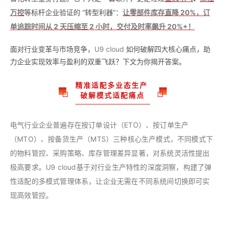
万控
等标杆企业验证的 “转型利器”：
让零部件库存直降 20%，订
单追踪时间从 2 天压缩至 2 小时，交付及时率飙升 20%+！
面对行业变革与市场竞争，
U9 cloud
如何破解四大核心痛点，助
力企业实现效率与盈利的双重飞跃？下文为你揭开答案。
精准适配多业态生产
破解模式适配痛点
电气行业企业普遍存在按订单设计（ETO）、按订单生产
（MTO）、按备货生产（MTS）三种核心生产模式，不同模式下
的物料管控、采购策略、库存管理差异显著，对系统灵活性提出
极高要求。U9 cloud基于对行业生产特性的深度洞察，构建了弹
性适配的多模式管理体系，让企业无需在不同系统间切换即可实
现高效管控。