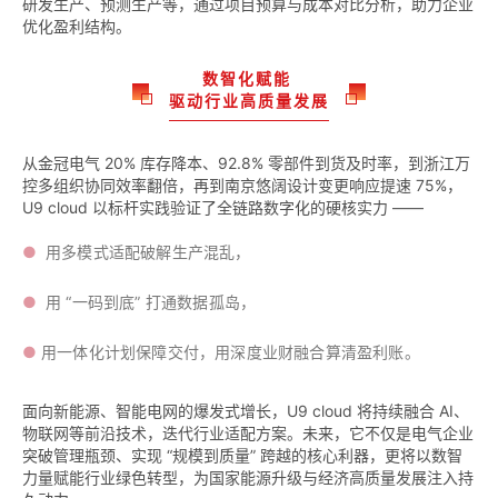
研发生产、预测生产等，通过项目预算与成本对比分析，助力企业
优化盈利结构。
数智化赋能
驱动行业高质量发展
从金冠电气 20% 库存降本、92.8% 零部件到货及时率，到浙江万
控多组织协同效率翻倍，再到南京悠阔设计变更响应提速 75%，
U9 cloud 以标杆实践验证了全链路数字化的硬核实力 ——
●
用多模式适配破解生产混乱，
●
用 “一码到底” 打通数据孤岛，
●
用一体化计划保障交付，用深度业财融合算清盈利账。
面向新能源、智能电网的爆发式增长，U9 cloud 将持续融合 AI、
物联网等前沿技术，迭代行业适配方案。未来，它不仅是电气企业
突破管理瓶颈、实现 “规模到质量” 跨越的核心利器，更将以数智
力量赋能行业绿色转型，为国家能源升级与经济高质量发展注入持