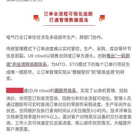
订单全流程可视化追踪
打通管理数据孤岛
电气行业订单往往涉及多级部件生产、跨部门协作。
传统管理模式下订单进度难以实时掌控，生产、采购、库存等环节
信息割裂。U9 cloud以销售合同或订单为源头，创新
推出“一码到
底”的全流程追踪体系
，为MTO、ETO模式下的每个订单行项目生
成唯一跟踪号，让订单管理实现从“模糊管控”到“精准追溯”的转
变。
金冠电气
通过U9 cloud的
跟踪号体系
，实现了从商机管理、招标
询价、合同签订到发货签收、回款分析的全流程可视化。管理人员
通过跟踪号可实时查询订单对应的零部件采购进度、生产车间作业
状态，合同维护及执行查询时间从2天压缩至2小时内，技术评审及
文档审签效率提升90%以上。面对客户对特高压设备的交付进度查
询，工作人员可快速定位总装进度、核心部件到货情况，大幅提升
客户满意度。