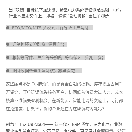
当 “双碳” 目标按下加速键，新型电力系统建设掀起热潮，电气
行业本应乘势而上，却被一道道 “管理枷锁” 困住了脚步：
●
ETO/MTO/MTS 多模式并行导致生产混乱；
●
订单跨环节追踪像 “猜盲盒”；
●
总装等零件、生产等采购的 “等待循环” 反复上演；
●
业财数据壁垒让盈利核算雾里看花……
这些痛点不是 “小麻烦”，而是真金白银的损耗：
库存积压占用千
万资金，订单延误流失核心客户，协同低效浪费大量人力，成本
核算不准错失盈利机会。在新能源、智能电网的赛道上，同行都
在抢速度、拼效率，你的企业还在为这些沉疴内耗吗？
别急！用友 U9 cloud—— 新一代云 ERP 系统，专为电气行业数
智化转型量身打造。它不只是一套软件，更是经过
金冠电气
、
浙江